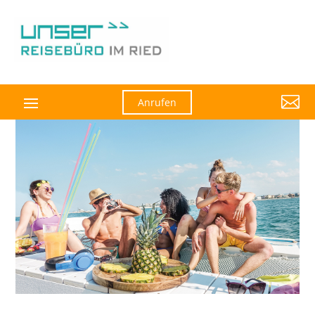

Anrufen