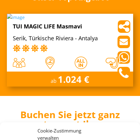
TUI MAGIC LIFE Masmavi
Serik, Türkische Riviera - Antalya
1.024 €
ab
Buchen Sie jetzt ganz
entspannt Ihren
Cluburlaub
Cookie-Zustimmung
verwalten