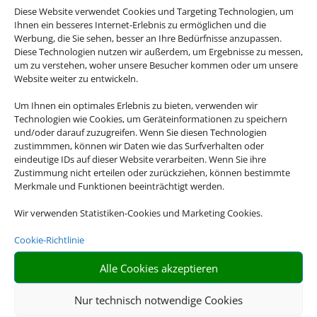
Diese Website verwendet Cookies und Targeting Technologien, um
Ihnen ein besseres Internet-Erlebnis zu ermöglichen und die
Werbung, die Sie sehen, besser an Ihre Bedürfnisse anzupassen.
Diese Technologien nutzen wir außerdem, um Ergebnisse zu messen,
um zu verstehen, woher unsere Besucher kommen oder um unsere
Four Seasons Resort Sharm El Sheikh
Website weiter zu entwickeln.
Sharm el-Sheikh, Sharm el Sheikh
Um Ihnen ein optimales Erlebnis zu bieten, verwenden wir
Technologien wie Cookies, um Geräteinformationen zu speichern
und/oder darauf zuzugreifen. Wenn Sie diesen Technologien
zustimmmen, können wir Daten wie das Surfverhalten oder
eindeutige IDs auf dieser Website verarbeiten. Wenn Sie ihre
Zustimmung nicht erteilen oder zurückziehen, können bestimmte
Merkmale und Funktionen beeinträchtigt werden.
1.494 €
ab
Wir verwenden Statistiken-Cookies und Marketing Cookies.
Cookie-Richtlinie
Iberostar Selection Andalucia Playa
Alle Cookies akzeptieren
Chiclana de la Frontera, Spanisches Inland
Nur technisch notwendige Cookies